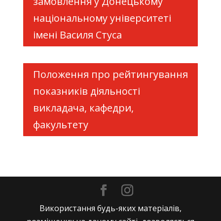
замовлення у Донецькому
національному університеті
імені Василя Стуса
Положення про рейтингування
показників діяльності
викладача, кафедри,
факультету
Використання будь-яких матеріалів,