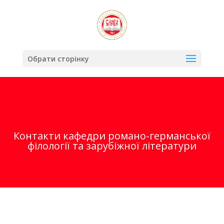
Обрати сторінку
Контакти кафедри романо-германської
філології та зарубіжної літератури